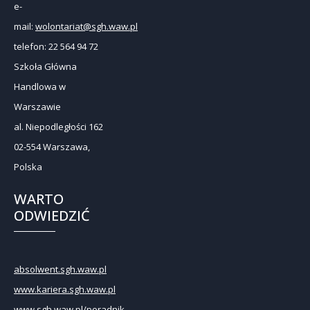
e-
mail:
wolontariat@sgh.waw.pl
telefon: 22 564 94 72
Szkoła Główna
Handlowa w
Warszawie
al. Niepodległości 162
02-554 Warszawa,
Polska
WARTO
ODWIEDZIĆ
absolwent.sgh.waw.pl
www.kariera.sgh.waw.pl
www.sgh.waw.pl/poradnik-